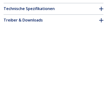
Technische Spezifikationen
Treiber & Downloads
FAQ & Konformität
Zubehör
* Größe, Aussehen und Spezifikationen sind Änderungen ohne
vorherige Ankündigung vorbehalten.
Das könnte Ihnen auch gefallen