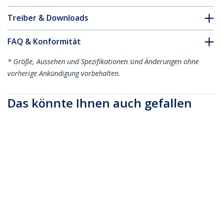
Treiber & Downloads
FAQ & Konformität
* Größe, Aussehen und Spezifikationen sind Änderungen ohne
vorherige Ankündigung vorbehalten.
Das könnte Ihnen auch gefallen
SSPMSUDWM
Halterung für
CPUWALLMNT
CPU Halterung -
Dockingstation -
verstellbare
Stahl
Computer
Wandhalterung