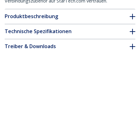
Verbindungszubehör auf StarTech.com vertrauen.
Produktbeschreibung
Technische Spezifikationen
Treiber & Downloads
FAQ & Konformität
Zubehör
* Größe, Aussehen und Spezifikationen sind Änderungen ohne
vorherige Ankündigung vorbehalten.
Full-Motion-TV-Wandhalterung - Heavy
Duty Monitorarm für 32 bis 75 Zoll
(75kg) VESA-Display - Universell
einstellbarer, neigbarer/schwenkbarer