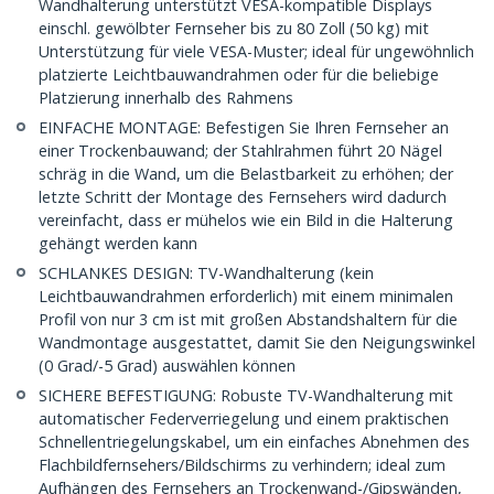
Wandhalterung unterstützt VESA-kompatible Displays
einschl. gewölbter Fernseher bis zu 80 Zoll (50 kg) mit
Unterstützung für viele VESA-Muster; ideal für ungewöhnlich
platzierte Leichtbauwandrahmen oder für die beliebige
Platzierung innerhalb des Rahmens
EINFACHE MONTAGE: Befestigen Sie Ihren Fernseher an
einer Trockenbauwand; der Stahlrahmen führt 20 Nägel
schräg in die Wand, um die Belastbarkeit zu erhöhen; der
letzte Schritt der Montage des Fernsehers wird dadurch
vereinfacht, dass er mühelos wie ein Bild in die Halterung
gehängt werden kann
SCHLANKES DESIGN: TV-Wandhalterung (kein
Leichtbauwandrahmen erforderlich) mit einem minimalen
Profil von nur 3 cm ist mit großen Abstandshaltern für die
Wandmontage ausgestattet, damit Sie den Neigungswinkel
(0 Grad/-5 Grad) auswählen können
SICHERE BEFESTIGUNG: Robuste TV-Wandhalterung mit
automatischer Federverriegelung und einem praktischen
Schnellentriegelungskabel, um ein einfaches Abnehmen des
Flachbildfernsehers/Bildschirms zu verhindern; ideal zum
Aufhängen des Fernsehers an Trockenwand-/Gipswänden,