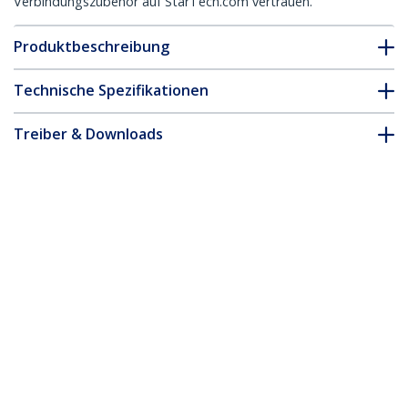
Verbindungszubehör auf StarTech.com vertrauen.
Produktbeschreibung
Technische Spezifikationen
Treiber & Downloads
FAQ & Konformität
Zubehör
* Größe, Aussehen und Spezifikationen sind Änderungen ohne
vorherige Ankündigung vorbehalten.
Das könnte Ihnen auch gefallen