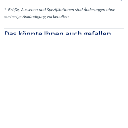
* Größe, Aussehen und Spezifikationen sind Änderungen ohne
vorherige Ankündigung vorbehalten.
Das könnte Ihnen auch gefallen
MONSTADJD
MONSTND
Monitorständer mit
Monitorständer 410 x
Schublade 330 - 812
270 mm - Monitor
mm - Monitor
Erhöhung - für