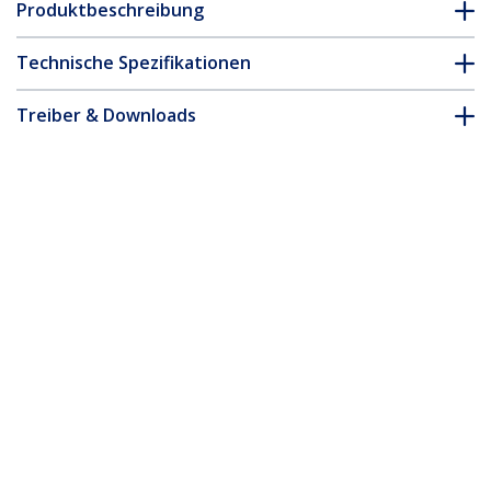
Produktbeschreibung
Technische Spezifikationen
Treiber & Downloads
FAQ & Konformität
Zubehör
* Größe, Aussehen und Spezifikationen sind Änderungen ohne
vorherige Ankündigung vorbehalten.
Das könnte Ihnen auch gefallen