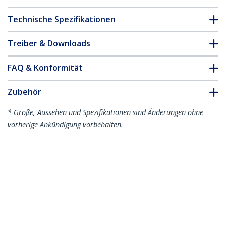
Technische Spezifikationen
Treiber & Downloads
FAQ & Konformität
Zubehör
* Größe, Aussehen und Spezifikationen sind Änderungen ohne
vorherige Ankündigung vorbehalten.
Das könnte Ihnen auch gefallen
HD2DP
HD2DPMM2M
HDMI auf DisplayPort
2m HDMI auf