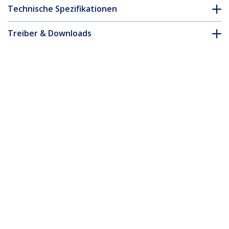
Technische Spezifikationen
Treiber & Downloads
FAQ & Konformität
Zubehör
* Größe, Aussehen und Spezifikationen sind Änderungen ohne
vorherige Ankündigung vorbehalten.
Das könnte Ihnen auch gefallen