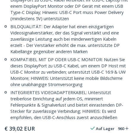
einem DisplayPort Monitor oder DP Gerät mit einem USB
Type-C Display; Hinweis: USB-C Port muss Power Delivery
(mindestens 5V) unterstützen
BILDQUALITÄT: Der Adapter hat einen einzigartigen
Videosignalverstärker, der das Signal verstärkt und eine
zuverlässige Leistung auch bei minderwertigen Kabeln
erzielt - Der Verstärker erhöht die max. unterstützte DP
Kabellänge gegenüber anderen Marken
KOMPATIBEL MIT DP ODER USB-C MONITOR: Nutzen Sie
dieses DisplayPort zu USB-C Kabel, um einem DP Host mit
USB-C Monitor zu verbinden; unterstützt USB-C 16:9 & UW
Monitore; HINWEIS: Unterstützt keine mobile Bildschirme
ohne unabhängige Stromversorgung
INTEGRIERTES VIDEOADAPTERKABEL: Unterstützt
treiberlose Einrichtung auf jedem OS, minimiert
Fehlerpunkte & Signalverlust und bietet einrastenden DP-
Stecker für zuverlässige Verbindung; HINWEIS: Es wird
empfohlen, den USB-C-Anschluss zuerst anzuschließen
€
39,02
EUR
Auf Lager
960