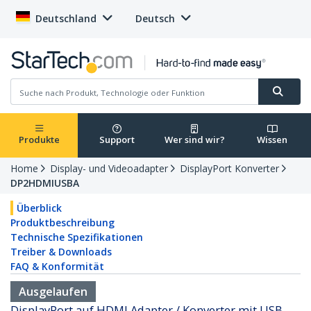
Deutschland
Deutsch
Produkte
Support
Wer sind wir?
Wissen
Home
Display- und Videoadapter
DisplayPort Konverter
DP2HDMIUSBA
Überblick
Produktbeschreibung
Technische Spezifikationen
Treiber & Downloads
FAQ & Konformität
Ausgelaufen
DisplayPort auf HDMI Adapter / Konverter mit USB