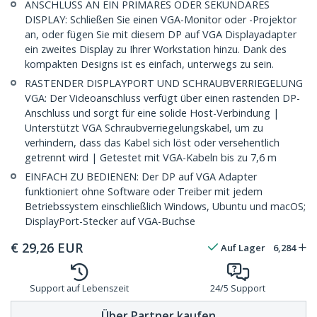
ANSCHLUSS AN EIN PRIMÄRES ODER SEKUNDÄRES
DISPLAY: Schließen Sie einen VGA-Monitor oder -Projektor
an, oder fügen Sie mit diesem DP auf VGA Displayadapter
ein zweites Display zu Ihrer Workstation hinzu. Dank des
kompakten Designs ist es einfach, unterwegs zu sein.
RASTENDER DISPLAYPORT UND SCHRAUBVERRIEGELUNG
VGA: Der Videoanschluss verfügt über einen rastenden DP-
Anschluss und sorgt für eine solide Host-Verbindung |
Unterstützt VGA Schraubverriegelungskabel, um zu
verhindern, dass das Kabel sich löst oder versehentlich
getrennt wird | Getestet mit VGA-Kabeln bis zu 7,6 m
EINFACH ZU BEDIENEN: Der DP auf VGA Adapter
funktioniert ohne Software oder Treiber mit jedem
Betriebssystem einschließlich Windows, Ubuntu und macOS;
DisplayPort-Stecker auf VGA-Buchse
€
29,26
EUR
Auf Lager
6,284
Support auf Lebenszeit
24/5 Support
Über Partner kaufen