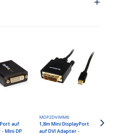
MDP2DVIMM
90cm Mini D
auf DVI Kabe
(Stecker/Ste
mDP zu DVI 
1920x1200
MDP2DVIMM6
yPort auf
1,8m Mini DisplayPort
 - Mini DP
auf DVI Adapter -