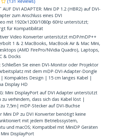
(
131
Reviews
)
AUF DVI ADAPTER: Mini DP 1.2 (HBR2) auf DVI-
Adapter zum Anschluss eines DVI
deo mit 1920x1200/1080p 60Hz unterstützt;
t für Kompatibilität
iver Video Konverter unterstützt mDP/mDP++
derbolt 1 & 2 MacBooks, MacBook Air & Mac Mini,
Desktops (AMD FirePro/NVidia Quadro), Laptops,
UC & Docks
hließen Sie einen DVI-Monitor oder Projektor
n Arbeitsplatz mit dem mDP-DVI-Adapter-Dongle
m | Kompaktes Design | 15 cm langes Kabel |
ma Display HD
Mini DisplayPort auf DVI Adapter unterstützt
zu verhindern, dass sich das Kabel löst |
s zu 7,5m| mDP-Stecker auf DVI-Buchse
Mini DP zu DVI Konverter benötigt keine
unktioniert mit jedem Betriebssystem,
untu und macOS; Kompatibel mit MiniDP Geräten
Mini DisplayPort