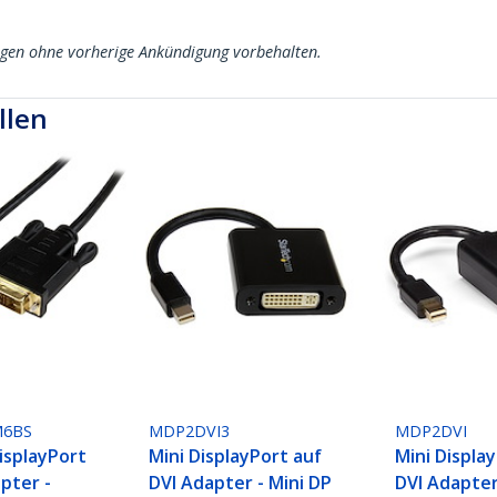
ngen ohne vorherige Ankündigung vorbehalten.
llen
6BS
MDP2DVI3
MDP2DVI
isplayPort
Mini DisplayPort auf
Mini Displa
pter -
DVI Adapter - Mini DP
DVI Adapter