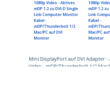
1080p Video - Aktives
1080p Video
mDP 1.2 zu DVI-D Single
mDP 1.2 zu 
Link Computer Monitor
Link Compu
Kabel -
Kabel -
mDP/Thunderbolt 1/2
mDP/Thund
Mac/PC auf DVI
Mac/PC auf
Monitor
Monitor
Mini DisplayPort auf DVI Adapter - 
Video - mDP/Thunderbolt 1/2 Mac/
Produkt-ID:
MDP2DVIS
Werden Sie ein Partner
StarT
Wo kaufen
Nachri
Kontak
Über u
Stelle
Qualit