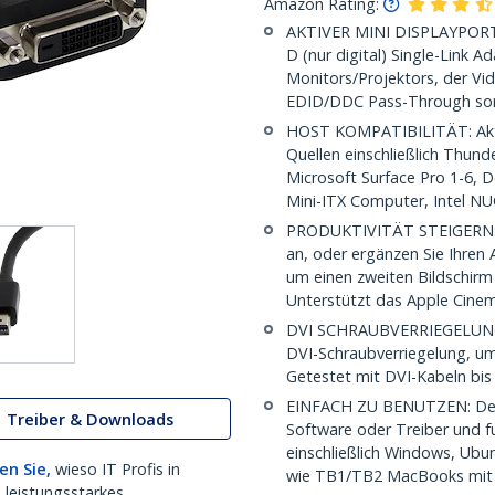
Amazon Rating:
AKTIVER MINI DISPLAYPORT 
D (nur digital) Single-Link 
Monitors/Projektors, der Vi
EDID/DDC Pass-Through sorg
HOST KOMPATIBILITÄT: Akt
Quellen einschließlich Thun
Microsoft Surface Pro 1-6, 
Mini-ITX Computer, Intel N
PRODUKTIVITÄT STEIGERN: Sc
an, oder ergänzen Sie Ihre
um einen zweiten Bildschir
Unterstützt das Apple Cine
DVI SCHRAUBVERRIEGELUNG: 
DVI-Schraubverriegelung, um 
Getestet mit DVI-Kabeln bi
EINFACH ZU BENUTZEN: Der 
Treiber & Downloads
Software oder Treiber und f
einschließlich Windows, Ub
en Sie,
wieso IT Profis in
wie TB1/TB2 MacBooks mit 
 leistungsstarkes