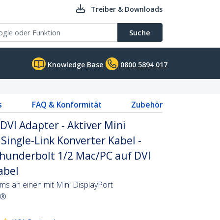
Treiber & Downloads
Suche
Knowledge Base
0800 5894 017
s
FAQ & Konformität
Zubehör
DVI Adapter - Aktiver Mini
Single-Link Konverter Kabel -
hunderbolt 1/2 Mac/PC auf DVI
abel
ms an einen mit Mini DisplayPort
C®