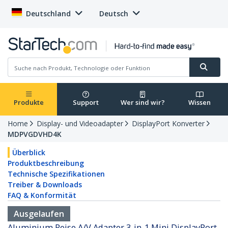
Deutschland
Deutsch
Produkte
Support
Wer sind wir?
Wissen
Home
Display- und Videoadapter
DisplayPort Konverter
MDPVGDVHD4K
Überblick
Produktbeschreibung
Technische Spezifikationen
Treiber & Downloads
FAQ & Konformität
Ausgelaufen
Aluminium Reise A/V Adapter 3-in-1 Mini DisplayPort