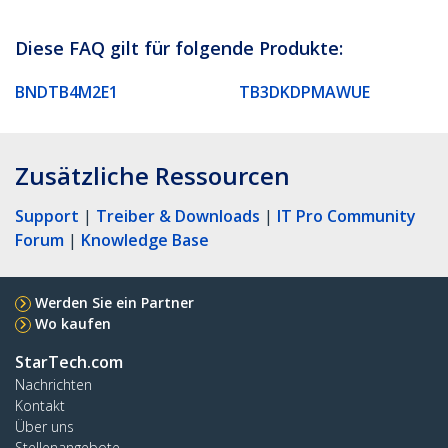
Diese FAQ gilt für folgende Produkte:
BNDTB4M2E1
TB3DKDPMAWUE
Zusätzliche Ressourcen
Support
|
Treiber & Downloads
|
IT Pro Community
Forum
|
Knowledge Base
Werden Sie ein Partner
Wo kaufen
StarTech.com
Nachrichten
Kontakt
Über uns
Stellenangebote