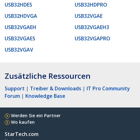
USB32HDES
USB32HDPRO
USB32HDVGA
USB32VGAE
USB32VGAEH
USB32VGAEH3
USB32VGAES
USB32VGAPRO
USB32VGAV
Zusätzliche Ressourcen
Support
|
Treiber & Downloads
|
IT Pro Community
Forum
|
Knowledge Base
Werden Sie ein Partner
Wo kaufen
StarTech.com