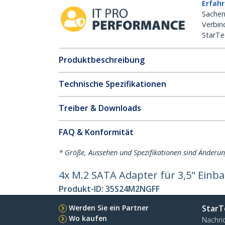
Erfahr
Sachen
Verbin
StarTe
Produktbeschreibung
Technische Spezifikationen
Treiber & Downloads
FAQ & Konformität
* Größe, Aussehen und Spezifikationen sind Änderu
4x M.2 SATA Adapter für 3,5" Einb
Produkt-ID:
35S24M2NGFF
Werden Sie ein Partner
StarT
Wo kaufen
Nachri