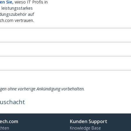
en Sie,
wieso IT Profis in
 leistungsstarkes
dungszubehör auf
ch.com vertrauen.
ngen ohne vorherige Ankündigung vorbehalten.
auschacht
ech.com
Kunden Support
chten
Knowledge Base