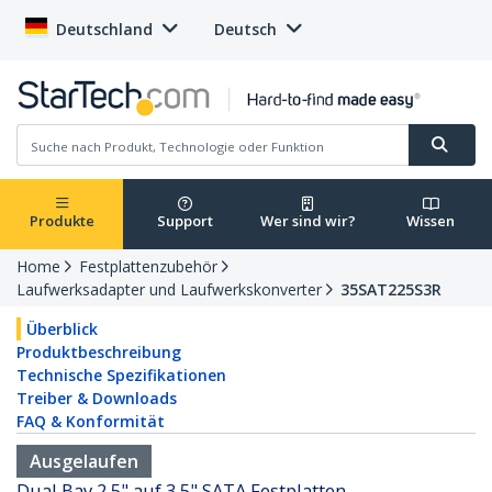
Deutschland
Deutsch
Produkte
Support
Wer sind wir?
Wissen
Home
Festplattenzubehör
Laufwerksadapter und Laufwerkskonverter
35SAT225S3R
Überblick
Produktbeschreibung
Technische Spezifikationen
Treiber & Downloads
FAQ & Konformität
Ausgelaufen
Dual Bay 2,5" auf 3,5" SATA Festplatten