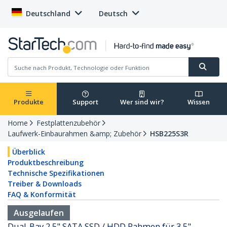
Deutschland
Deutsch
Produkte
Support
Wer sind wir?
Wissen
Home
Festplattenzubehör
Laufwerk-Einbaurahmen &amp; Zubehör
HSB225S3R
Überblick
Produktbeschreibung
Technische Spezifikationen
Treiber & Downloads
FAQ & Konformität
Ausgelaufen
Dual-Bay 2,5" SATA SSD / HDD Rahmen für 3,5"