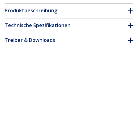
Produktbeschreibung
Technische Spezifikationen
Treiber & Downloads
FAQ & Konformität
* Größe, Aussehen und Spezifikationen sind Änderungen ohne
vorherige Ankündigung vorbehalten.
NVMe M.2 auf 2,5-3,5" SATA HDD
Duplikator, Eigenstandiger Kloner, M2
NVMe, Dual-Bay SATA SSD
Klonen&Docken, 27GB/min, NVMe zu
SATA/SATA auf M2,TAA
Produkt-ID:
N2-M2-SSD-DUPLICATOR