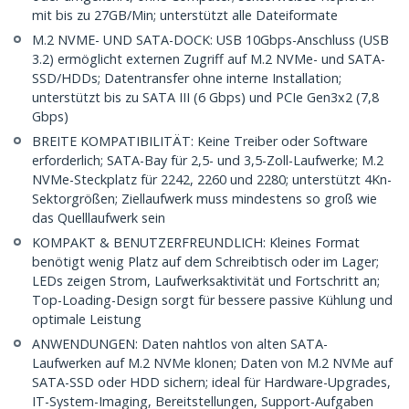
mit bis zu 27GB/Min; unterstützt alle Dateiformate
M.2 NVME- UND SATA-DOCK: USB 10Gbps-Anschluss (USB
3.2) ermöglicht externen Zugriff auf M.2 NVMe- und SATA-
SSD/HDDs; Datentransfer ohne interne Installation;
unterstützt bis zu SATA III (6 Gbps) und PCIe Gen3x2 (7,8
Gbps)
BREITE KOMPATIBILITÄT: Keine Treiber oder Software
erforderlich; SATA-Bay für 2,5- und 3,5-Zoll-Laufwerke; M.2
NVMe-Steckplatz für 2242, 2260 und 2280; unterstützt 4Kn-
Sektorgrößen; Ziellaufwerk muss mindestens so groß wie
das Quelllaufwerk sein
KOMPAKT & BENUTZERFREUNDLICH: Kleines Format
benötigt wenig Platz auf dem Schreibtisch oder im Lager;
LEDs zeigen Strom, Laufwerksaktivität und Fortschritt an;
Top-Loading-Design sorgt für bessere passive Kühlung und
optimale Leistung
ANWENDUNGEN: Daten nahtlos von alten SATA-
Laufwerken auf M.2 NVMe klonen; Daten von M.2 NVMe auf
SATA-SSD oder HDD sichern; ideal für Hardware-Upgrades,
IT-System-Imaging, Bereitstellungen, Support-Aufgaben