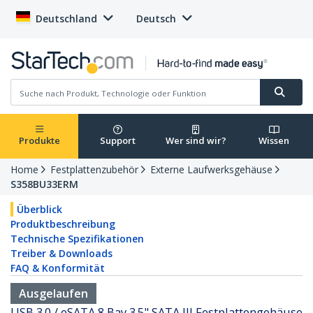
Deutschland
Deutsch
Produkte
Support
Wer sind wir?
Wissen
Home
Festplattenzubehör
Externe Laufwerksgehäuse
S358BU33ERM
Überblick
Produktbeschreibung
Technische Spezifikationen
Treiber & Downloads
FAQ & Konformität
Ausgelaufen
USB 3.0 / eSATA 8 Bay 3.5" SATA III Festplattengehäuse