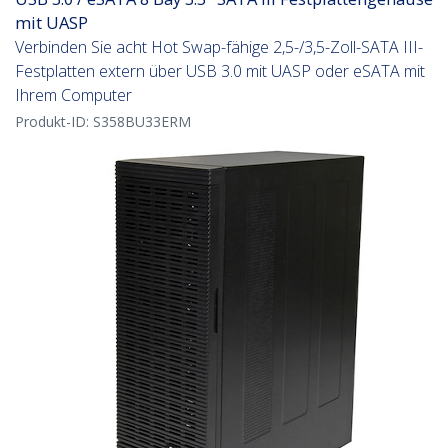
mit UASP
Verbinden Sie acht Hot Swap-fähige 2,5-/3,5-Zoll-SATA III-
Festplatten extern über USB 3.0 mit UASP oder eSATA mit
Ihrem Computer
Produkt-ID:
S358BU33ERM