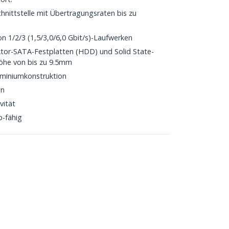
nittstelle mit Übertragungsraten bis zu
n 1/2/3 (1,5/3,0/6,0 Gbit/s)-Laufwerken
ktor-SATA-Festplatten (HDD) und Solid State-
Höhe von bis zu 9.5mm
luminiumkonstruktion
gn
vität
p-fähig