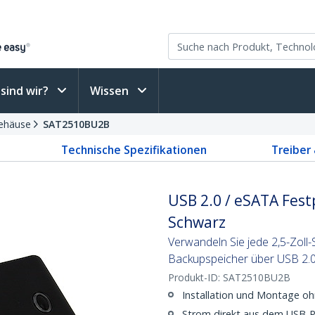
sind wir?
Wissen
gehäuse
SAT2510BU2B
Technische Spezifikationen
Treiber
USB 2.0 / eSATA Fest
Schwarz
Verwandeln Sie jede 2,5-Zoll-
Backupspeicher über USB 2.0
Produkt-ID:
SAT2510BU2B
Installation und Montage o
Strom direkt aus dem USB-P