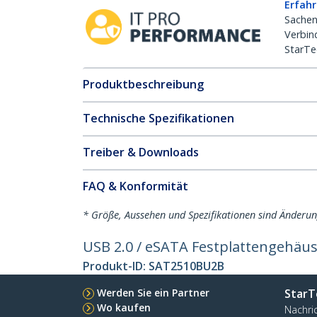
Erfahr
Sachen
Verbin
StarTe
Produktbeschreibung
Technische Spezifikationen
Treiber & Downloads
FAQ & Konformität
* Größe, Aussehen und Spezifikationen sind Änderu
USB 2.0 / eSATA Festplattengehäus
Produkt-ID:
SAT2510BU2B
Werden Sie ein Partner
StarT
Wo kaufen
Nachri