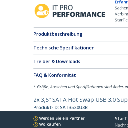
Erfahr
Sachen
Verbin
StarTe
Produktbeschreibung
Technische Spezifikationen
Treiber & Downloads
FAQ & Konformität
* Größe, Aussehen und Spezifikationen sind Änderu
2x 3,5" SATA Hot Swap USB 3.0 Su
Produkt-ID:
SAT3520U3R
Werden Sie ein Partner
StarT
Wo kaufen
Nachri