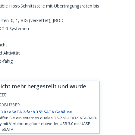
le Host-Schnittstelle mit Übertragungsraten bis
ten: 0, 1, BIG (verkettet), JBOD
B 2.0-Systemen
acht
 Aktivität
p-fähig
nicht mehr hergestellt und wurde
tzt
:
20BU33ER
3.0 / eSATA 2-fach 3.5" SATA Gehäuse
ffen Sie ein externes duales 3,5-Zoll-HDD-SATA-RAID-
y mit Verbindung über entweder USB 3.0 mit UASP
r eSATA