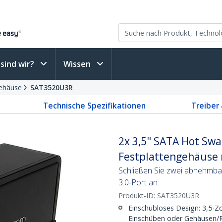
sind wir?
Wissen
gehäuse
SAT3520U3R
Technische Spezifikationen
Treiber
2x 3,5" SATA Hot Sw
Festplattengehäuse 
Schließen Sie zwei abnehmba
3.0-Port an.
Produkt-ID:
SAT3520U3R
Einschubloses Design: 3,5-Zo
Einschüben oder Gehäusen/