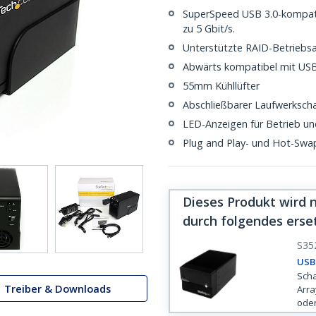
SuperSpeed USB 3.0-kompatib
zu 5 Gbit/s.
Unterstützte RAID-Betriebsar
Abwärts kompatibel mit US
55mm Kühllüfter
Abschließbarer Laufwerksch
LED-Anzeigen für Betrieb und
Plug and Play- und Hot-Swa
Dieses Produkt wird 
durch folgendes erse
S35
USB 
Scha
Treiber & Downloads
Arra
ode