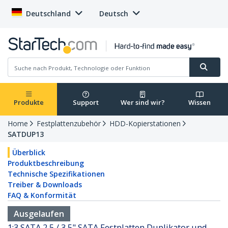
Deutschland
Deutsch
Produkte
Support
Wer sind wir?
Wissen
Home
Festplattenzubehör
HDD-Kopierstationen
SATDUP13
Überblick
Produktbeschreibung
Technische Spezifikationen
Treiber & Downloads
FAQ & Konformität
Ausgelaufen
1:3 SATA 2,5 / 3,5" SATA Festplatten Duplikator und