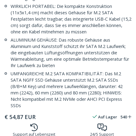
WIRKLICH PORTABEL: Die kompakte Konstruktion
(11x5x1,4 cm) macht dieses Gehäuse für M.2 SATA
Festplatten leicht tragbar; das integrierte USB-C Kabel (15,2
cm) sorgt dafür, dass Sie es immer anschließen können,
ohne ein Kabel mitnehmen zu müssen
ALUMINIUM GEHÄUSE: Das robuste Gehäuse aus
Aluminium und Kunststoff schützt ihr SATA M.2 Laufwerk;
die eingebauten Lüftungsöffnungen unterstützen die
Wärmeableitung, um eine optimale Betriebstemperatur für
Ihr Laufwerk zu bieten
UMFANGREICHE M.2 SATA KOMPATIBILITÄT: Das M.2
SATA NGFF SSD Gehäuse unterstützt M.2 SATA SSDs
(B/B+M Key) und mehrere Laufwerklängen, darunter: 42
mm (2242), 60 mm (2260) und 80 mm (2280); HINWEIS:
Nicht kompatibel mit M.2 NVMe oder AHCI PCI Express
SSDs
€
54,87
EUR
Auf Lager
540
Support auf Lebenszeit
24/5 Support