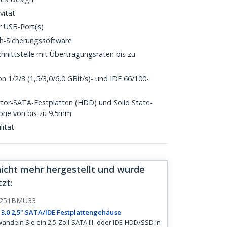
vität
r USB-Port(s)
h-Sicherungssoftware
nittstelle mit Übertragungsraten bis zu
 1/2/3 (1,5/3,0/6,0 GBit/s)- und IDE 66/100-
ktor-SATA-Festplatten (HDD) und Solid State-
Höhe von bis zu 9.5mm
lität
nicht mehr hergestellt und wurde
tzt
:
251BMU33
3.0 2,5" SATA/IDE Festplattengehäuse
andeln Sie ein 2,5-Zoll-SATA III- oder IDE-HDD/SSD in