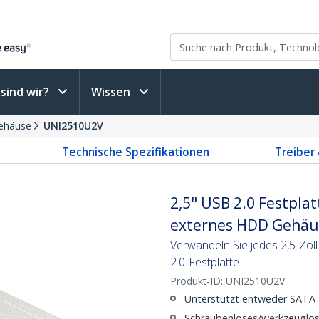
sind wir?
Wissen
gehäuse
UNI2510U2V
Technische Spezifikationen
Treiber
2,5" USB 2.0 Festpla
externes HDD Gehäus
Verwandeln Sie jedes 2,5-Zol
2.0-Festplatte.
Produkt-ID:
UNI2510U2V
Unterstützt entweder SATA-
Schraubenloses/werkzeuglo