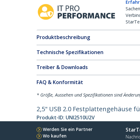
Erfahr
Sachen
Verbin
StarTe
Produktbeschreibung
Technische Spezifikationen
Treiber & Downloads
FAQ & Konformität
* Größe, Aussehen und Spezifikationen sind Änderu
2,5" USB 2.0 Festplattengehäuse fü
Produkt-ID:
UNI2510U2V
Werden Sie ein Partner
StarT
Wo kaufen
Nachri