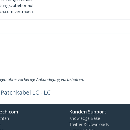
dungszubehör auf
ch.com vertrauen.
ngen ohne vorherige Ankündigung vorbehalten.
Patchkabel LC - LC
ech.com
Kunden Support
chten
Knowledge Base
t
Treiber & Downloads