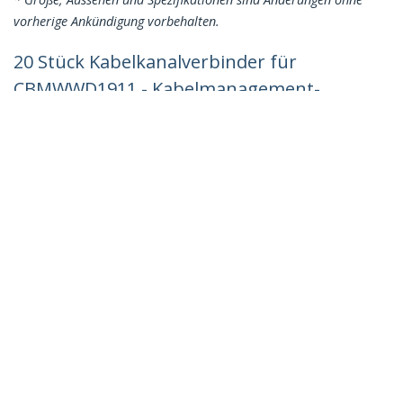
vorherige Ankündigung vorbehalten.
20 Stück Kabelkanalverbinder für
CBMWWD1911 - Kabelmanagement-
Zubehör - Kabelkanalkupplung -
Zwischenverbinder - gerader
Kanalverbinder - UL-geprüft
Produkt-ID:
CBMWWD1911C
Werden Sie ein Partner
Wo kaufen
StarTech.com
Nachrichten
Kontakt
Über uns
Stellenangebote
Qualität und Konformität
Blog