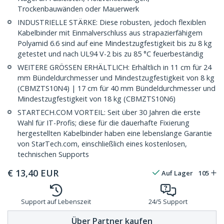
Trockenbauwänden oder Mauerwerk
INDUSTRIELLE STÄRKE: Diese robusten, jedoch flexiblen
Kabelbinder mit Einmalverschluss aus strapazierfähigem
Polyamid 6.6 sind auf eine Mindestzugfestigkeit bis zu 8 kg
getestet und nach UL94 V-2 bis zu 85 °C feuerbeständig
WEITERE GRÖSSEN ERHÄLTLICH: Erhältlich in 11 cm für 24
mm Bündeldurchmesser und Mindestzugfestigkeit von 8 kg
(CBMZTS10N4) | 17 cm für 40 mm Bündeldurchmesser und
Mindestzugfestigkeit von 18 kg (CBMZTS10N6)
STARTECH.COM VORTEIL: Seit über 30 Jahren die erste
Wahl für IT-Profis; diese für die dauerhafte Fixierung
hergestellten Kabelbinder haben eine lebenslange Garantie
von StarTech.com, einschließlich eines kostenlosen,
technischen Supports
€
13,40
EUR
Auf Lager
105
Support auf Lebenszeit
24/5 Support
Über Partner kaufen