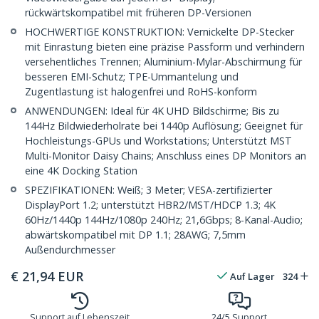
rückwärtskompatibel mit früheren DP-Versionen
HOCHWERTIGE KONSTRUKTION: Vernickelte DP-Stecker
mit Einrastung bieten eine präzise Passform und verhindern
versehentliches Trennen; Aluminium-Mylar-Abschirmung für
besseren EMI-Schutz; TPE-Ummantelung und
Zugentlastung ist halogenfrei und RoHS-konform
ANWENDUNGEN: Ideal für 4K UHD Bildschirme; Bis zu
144Hz Bildwiederholrate bei 1440p Auflösung; Geeignet für
Hochleistungs-GPUs und Workstations; Unterstützt MST
Multi-Monitor Daisy Chains; Anschluss eines DP Monitors an
eine 4K Docking Station
SPEZIFIKATIONEN: Weiß; 3 Meter; VESA-zertifizierter
DisplayPort 1.2; unterstützt HBR2/MST/HDCP 1.3; 4K
60Hz/1440p 144Hz/1080p 240Hz; 21,6Gbps; 8-Kanal-Audio;
abwärtskompatibel mit DP 1.1; 28AWG; 7,5mm
Außendurchmesser
€
21,94
EUR
Auf Lager
324
Support auf Lebenszeit
24/5 Support