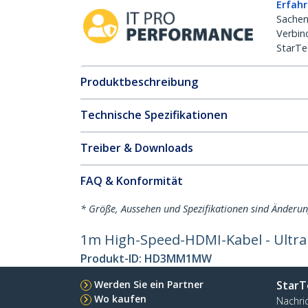
Erfahr
Sachen
Verbin
StarTe
Produktbeschreibung
Technische Spezifikationen
Treiber & Downloads
FAQ & Konformität
* Größe, Aussehen und Spezifikationen sind Änderu
1m High-Speed-HDMI-Kabel - Ultra H
Produkt-ID:
HD3MM1MW
Werden Sie ein Partner
StarT
Wo kaufen
Nachri