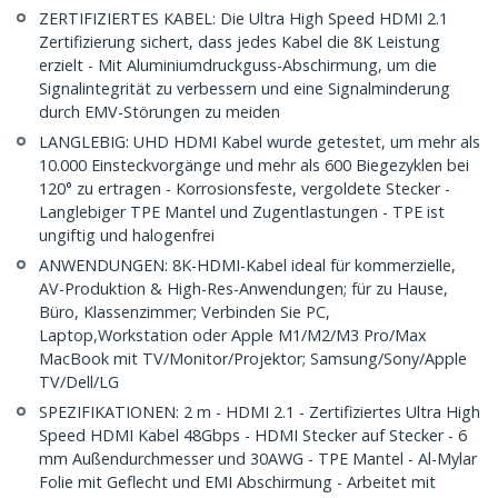
ZERTIFIZIERTES KABEL: Die Ultra High Speed HDMI 2.1
Zertifizierung sichert, dass jedes Kabel die 8K Leistung
erzielt - Mit Aluminiumdruckguss-Abschirmung, um die
Signalintegrität zu verbessern und eine Signalminderung
durch EMV-Störungen zu meiden
LANGLEBIG: UHD HDMI Kabel wurde getestet, um mehr als
10.000 Einsteckvorgänge und mehr als 600 Biegezyklen bei
120° zu ertragen - Korrosionsfeste, vergoldete Stecker -
Langlebiger TPE Mantel und Zugentlastungen - TPE ist
ungiftig und halogenfrei
ANWENDUNGEN: 8K-HDMI-Kabel ideal für kommerzielle,
AV-Produktion & High-Res-Anwendungen; für zu Hause,
Büro, Klassenzimmer; Verbinden Sie PC,
Laptop,Workstation oder Apple M1/M2/M3 Pro/Max
MacBook mit TV/Monitor/Projektor; Samsung/Sony/Apple
TV/Dell/LG
SPEZIFIKATIONEN: 2 m - HDMI 2.1 - Zertifiziertes Ultra High
Speed HDMI Kabel 48Gbps - HDMI Stecker auf Stecker - 6
mm Außendurchmesser und 30AWG - TPE Mantel - Al-Mylar
Folie mit Geflecht und EMI Abschirmung - Arbeitet mit