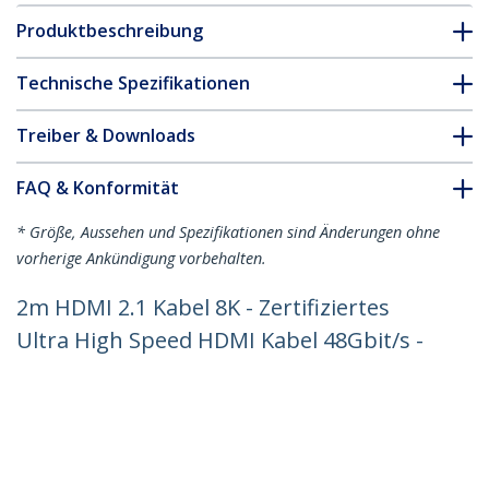
Produktbeschreibung
Technische Spezifikationen
Treiber & Downloads
FAQ & Konformität
* Größe, Aussehen und Spezifikationen sind Änderungen ohne
vorherige Ankündigung vorbehalten.
2m HDMI 2.1 Kabel 8K - Zertifiziertes
Ultra High Speed HDMI Kabel 48Gbit/s -
8K 60Hz/4K 120Hz HDR10+ eARC - UHD
8K HDMI Monitorkabel - Monitor/TV -
Flexible TPE Ummantelung
Produkt-ID:
HDMM21V2M