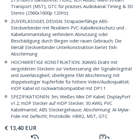
Transport (MST), GTC für präzises Audiokanal-Timing & 3D
Stereo (2560x1600p 120Hz)
ZUVERLÄSSIGES DESIGN: Strapazierfähige ABS-
Steckverbinder mit flexiblem PVC-Kabelknickschutz und -
Kabelummantelung verhindern Abnutzung oder
Beschädigung durch Biegen oder rauen Gebrauch; Die
Metall Steckverbinder Unterkonstruktion bietet EMI-
Abschirmung
HOCHWERTIGE KONSTRUKTION: 30AWG Draht mit
vergoldeten Steckern zur Verbesserung der Signalintegrität
und zuverlässigkeit; überlegene EMI Abschirmung mit
doppelseitiger Kupferfolie für höhere Video/Audioqualität;
mDP Kabel ist rückwärtskompatibel mit DP1.1
SPEZIFIKATIONEN: 3m; Weißes Mini DP Kabel; DisplayPort
v1.2; mDP Stecker auf mDP Stecker; 30 AWG; PVC
Kabelmantel, ABS Steckergehäuse; Abschirmung: Al-Mylar-
Folie mit Geflecht; Protokolle: HBR2, MST, GTC
€
13,40
EUR