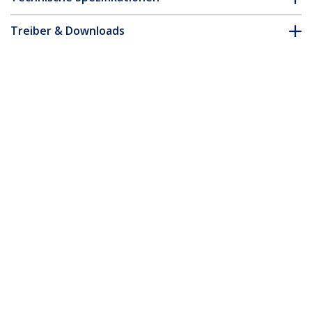
Treiber & Downloads
FAQ & Konformität
* Größe, Aussehen und Spezifikationen sind Änderungen ohne
vorherige Ankündigung vorbehalten.
Das könnte Ihnen auch gefallen