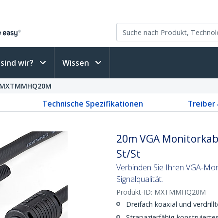
sind wir?
Wissen
MXTMMHQ20M
Technische Spezifikationen
Treiber
20m VGA Monitorkabel
St/St
Verbinden Sie Ihren VGA-Moni
Signalqualität.
Produkt-ID:
MXTMMHQ20M
Dreifach koaxial und verdrillt
Strapazierfähig konstruiert