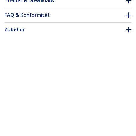
Treiber & Downloads
FAQ & Konformität
Zubehör
* Größe, Aussehen und Spezifikationen sind Änderungen ohne
vorherige Ankündigung vorbehalten.
Das könnte Ihnen auch gefallen
MXTMMHQ1M
1m VGA Monitorkabel
MXTMMHQ2M
- Koaxial HD15 Video
2m Monitor-VGA-
Kabel - St/St
Video-Koaxialkabel