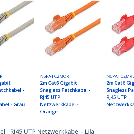
R
N6PATC2MOR
N6PATC2MR
gabit
2m Cat6 Gigabit
2m Cat6 Gig
atchkabel -
Snagless Patchkabel -
Snagless Pa
RJ45 UTP
RJ45 UTP
bel - Grau
Netzwerkkabel -
Netzwerkka
Orange
l - RJ45 UTP Netzwerkkabel - Lila