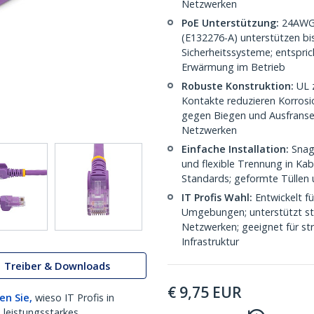
Netzwerken
PoE Unterstützung:
24AWG K
(E132276-A) unterstützen bi
Sicherheitssysteme; entspri
Erwärmung im Betrieb
Robuste Konstruktion:
UL z
Kontakte reduzieren Korrosi
gegen Biegen und Ausfransen
Netzwerken
Einfache Installation:
Snagl
und flexible Trennung in Ka
Standards; geformte Tüllen 
IT Profis Wahl:
Entwickelt f
Umgebungen; unterstützt stab
Netzwerken; geeignet für str
Infrastruktur
Treiber & Downloads
€
9,75
EUR
en Sie,
wieso IT Profis in
 leistungsstarkes