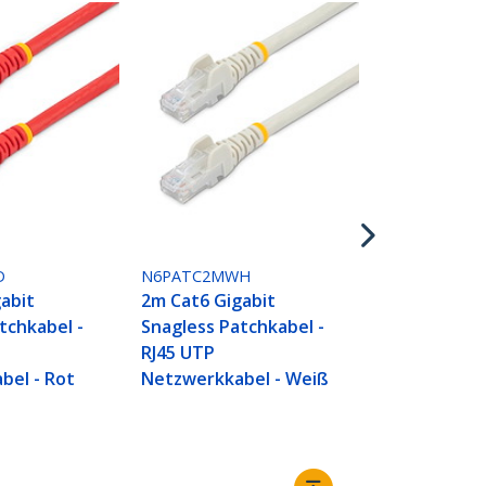
N6PATC2MYL
2m Cat6 Gig
Snagless Pa
RJ45 UTP
Netzwerkkab
D
N6PATC2MWH
abit
2m Cat6 Gigabit
tchkabel -
Snagless Patchkabel -
RJ45 UTP
bel - Rot
Netzwerkkabel - Weiß