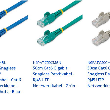
MBL
N6PATC50CMGN
N6PATC50C
Snagless
50cm Cat6 Gigabit
50cm Cat6 G
P
Snagless Patchkabel -
Snagless Pa
bel - Cat 6
RJ45 UTP
RJ45 UTP
erkkabel
Netzwerkkabel - Grün
Netzwerkka
hutz - Blau