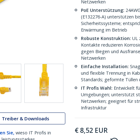
Netzwerken
PoE Unterstützung:
24AWG K
(E132276-A) unterstützen bi
Sicherheitssysteme; entspri
Erwärmung im Betrieb
Robuste Konstruktion:
UL z
Kontakte reduzieren Korrosi
gegen Biegen und Ausfransen
Netzwerken
Einfache Installation:
Snagl
und flexible Trennung in Ka
Standards; geformte Tüllen 
IT Profis Wahl:
Entwickelt f
Umgebungen; unterstützt stab
Netzwerken; geeignet für str
Infrastruktur
Treiber & Downloads
€
8,52
EUR
en Sie,
wieso IT Profis in
 leistungsstarkes