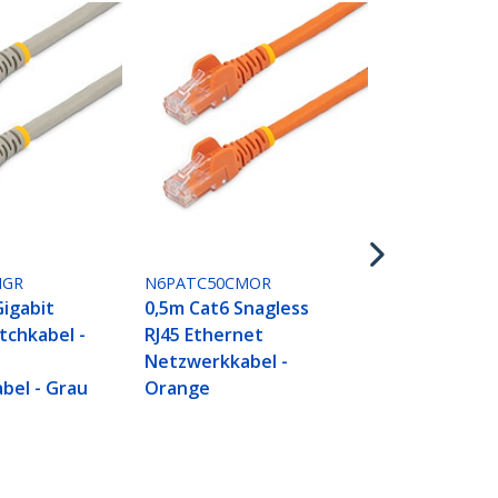
N6PATC50CM
0,5m Cat6 S
RJ45 Ethern
Netzwerkkabe
MGR
N6PATC50CMOR
igabit
0,5m Cat6 Snagless
tchkabel -
RJ45 Ethernet
Netzwerkkabel -
bel - Grau
Orange