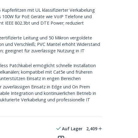
upferlitzen mit UL klassifizierter Verkabelung
s 100W für PoE Geräte wie VoIP Telefone und
cht IEEE 802.3bt und DTE Power; reduziert
ertifizierte Leitung und 50 Mikron vergoldete
on und Verschleiß; PVC Mantel erhöht Widerstand
; geeignet für zuverlässige Nutzung in IT
ess Patchkabel ermöglicht schnelle Installation
belkanälen; kompatibel mit Cat5e und früheren
unterstützen Einsatz in engen Bereichen
ür zuverlässigen Einsatz in Edge und On Prem
ile Integration und kontinuierlichen Betrieb in
ukturierte Verkabelung und professionelle IT
Auf Lager
2,409