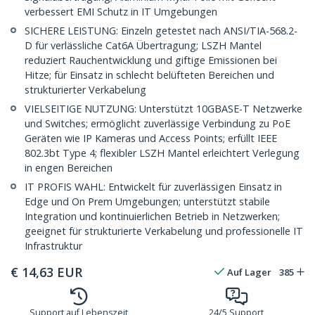
verbessert EMI Schutz in IT Umgebungen
SICHERE LEISTUNG: Einzeln getestet nach ANSI/TIA-568.2-
D für verlässliche Cat6A Übertragung; LSZH Mantel
reduziert Rauchentwicklung und giftige Emissionen bei
Hitze; für Einsatz in schlecht belüfteten Bereichen und
strukturierter Verkabelung
VIELSEITIGE NUTZUNG: Unterstützt 10GBASE-T Netzwerke
und Switches; ermöglicht zuverlässige Verbindung zu PoE
Geräten wie IP Kameras und Access Points; erfüllt IEEE
802.3bt Type 4; flexibler LSZH Mantel erleichtert Verlegung
in engen Bereichen
IT PROFIS WAHL: Entwickelt für zuverlässigen Einsatz in
Edge und On Prem Umgebungen; unterstützt stabile
Integration und kontinuierlichen Betrieb in Netzwerken;
geeignet für strukturierte Verkabelung und professionelle IT
Infrastruktur
€
14,63
EUR
Auf Lager
385
Support auf Lebenszeit
24/5 Support