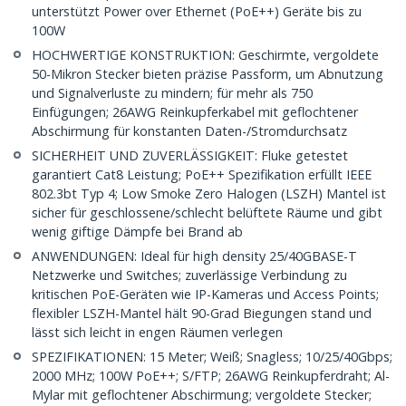
unterstützt Power over Ethernet (PoE++) Geräte bis zu
100W
HOCHWERTIGE KONSTRUKTION: Geschirmte, vergoldete
50-Mikron Stecker bieten präzise Passform, um Abnutzung
und Signalverluste zu mindern; für mehr als 750
Einfügungen; 26AWG Reinkupferkabel mit geflochtener
Abschirmung für konstanten Daten-/Stromdurchsatz
SICHERHEIT UND ZUVERLÄSSIGKEIT: Fluke getestet
garantiert Cat8 Leistung; PoE++ Spezifikation erfüllt IEEE
802.3bt Typ 4; Low Smoke Zero Halogen (LSZH) Mantel ist
sicher für geschlossene/schlecht belüftete Räume und gibt
wenig giftige Dämpfe bei Brand ab
ANWENDUNGEN: Ideal für high density 25/40GBASE-T
Netzwerke und Switches; zuverlässige Verbindung zu
kritischen PoE-Geräten wie IP-Kameras und Access Points;
flexibler LSZH-Mantel hält 90-Grad Biegungen stand und
lässt sich leicht in engen Räumen verlegen
SPEZIFIKATIONEN: 15 Meter; Weiß; Snagless; 10/25/40Gbps;
2000 MHz; 100W PoE++; S/FTP; 26AWG Reinkupferdraht; Al-
Mylar mit geflochtener Abschirmung; vergoldete Stecker;