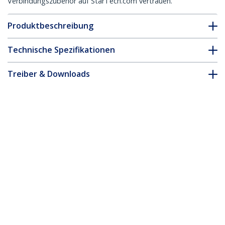
Verbindungszubehör auf StarTech.com vertrauen.
Produktbeschreibung
Technische Spezifikationen
Treiber & Downloads
FAQ & Konformität
* Größe, Aussehen und Spezifikationen sind Änderungen ohne
vorherige Ankündigung vorbehalten.
15 m Weißes CAT8 Netzwerkkabel,
Snagless RJ45 Patchkabel, 25G/40G LAN
Kabel, 2000MHz, 100W PoE++, S/FTP,
26AWG Reinkupfer, LSZH,
Ethernetkabel mit Zugentlastung, Fluke