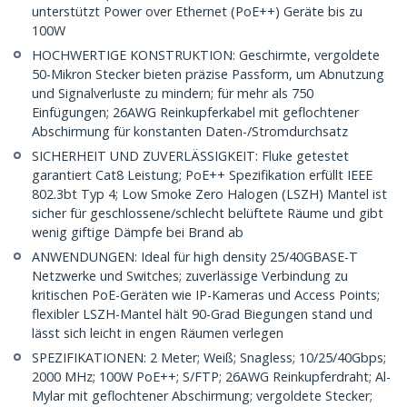
unterstützt Power over Ethernet (PoE++) Geräte bis zu
100W
HOCHWERTIGE KONSTRUKTION: Geschirmte, vergoldete
50-Mikron Stecker bieten präzise Passform, um Abnutzung
und Signalverluste zu mindern; für mehr als 750
Einfügungen; 26AWG Reinkupferkabel mit geflochtener
Abschirmung für konstanten Daten-/Stromdurchsatz
SICHERHEIT UND ZUVERLÄSSIGKEIT: Fluke getestet
garantiert Cat8 Leistung; PoE++ Spezifikation erfüllt IEEE
802.3bt Typ 4; Low Smoke Zero Halogen (LSZH) Mantel ist
sicher für geschlossene/schlecht belüftete Räume und gibt
wenig giftige Dämpfe bei Brand ab
ANWENDUNGEN: Ideal für high density 25/40GBASE-T
Netzwerke und Switches; zuverlässige Verbindung zu
kritischen PoE-Geräten wie IP-Kameras und Access Points;
flexibler LSZH-Mantel hält 90-Grad Biegungen stand und
lässt sich leicht in engen Räumen verlegen
SPEZIFIKATIONEN: 2 Meter; Weiß; Snagless; 10/25/40Gbps;
2000 MHz; 100W PoE++; S/FTP; 26AWG Reinkupferdraht; Al-
Mylar mit geflochtener Abschirmung; vergoldete Stecker;