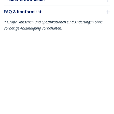
FAQ & Konformität
* Größe, Aussehen und Spezifikationen sind Änderungen ohne
vorherige Ankündigung vorbehalten.
Das könnte Ihnen auch gefallen
OM4RLCLC2M
OM4RLCLC1M
2m LC-LC (UPC) OM4
1m LC-LC (UPC) OM4
Multimode
Multimode
Glasfaserkabel, Erika
Glasfaserkabel, Erika