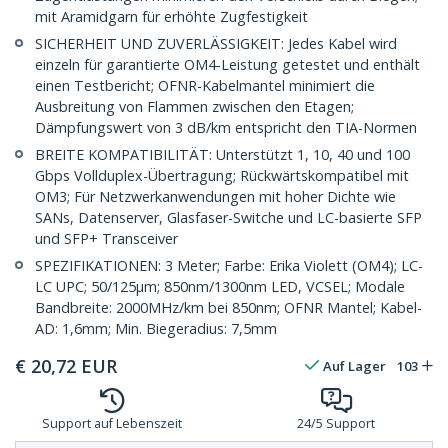
mit Aramidgarn für erhöhte Zugfestigkeit
SICHERHEIT UND ZUVERLÄSSIGKEIT: Jedes Kabel wird
einzeln für garantierte OM4-Leistung getestet und enthält
einen Testbericht; OFNR-Kabelmantel minimiert die
Ausbreitung von Flammen zwischen den Etagen;
Dämpfungswert von 3 dB/km entspricht den TIA-Normen
BREITE KOMPATIBILITÄT: Unterstützt 1, 10, 40 und 100
Gbps Vollduplex-Übertragung; Rückwärtskompatibel mit
OM3; Für Netzwerkanwendungen mit hoher Dichte wie
SANs, Datenserver, Glasfaser-Switche und LC-basierte SFP
und SFP+ Transceiver
SPEZIFIKATIONEN: 3 Meter; Farbe: Erika Violett (OM4); LC-
LC UPC; 50/125µm; 850nm/1300nm LED, VCSEL; Modale
Bandbreite: 2000MHz/km bei 850nm; OFNR Mantel; Kabel-
AD: 1,6mm; Min. Biegeradius: 7,5mm
€
20,72
EUR
Auf Lager
103
Support auf Lebenszeit
24/5 Support