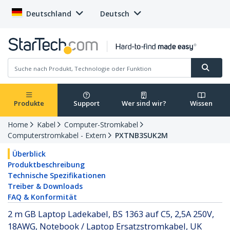
Deutschland
Deutsch
Produkte
Support
Wer sind wir?
Wissen
Home
Kabel
Computer-Stromkabel
Computerstromkabel - Extern
PXTNB3SUK2M
Überblick
Produktbeschreibung
Technische Spezifikationen
Treiber & Downloads
FAQ & Konformität
2 m GB Laptop Ladekabel, BS 1363 auf C5, 2,5A 250V,
18AWG, Notebook / Laptop Ersatzstromkabel, UK