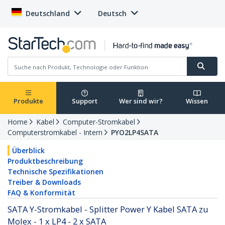
Deutschland
Deutsch
Produkte
Support
Wer sind wir?
Wissen
Home
Kabel
Computer-Stromkabel
Computerstromkabel - Intern
PYO2LP4SATA
Überblick
Produktbeschreibung
Technische Spezifikationen
Treiber & Downloads
FAQ & Konformität
SATA Y-Stromkabel - Splitter Power Y Kabel SATA zu
Molex - 1 x LP4 - 2 x SATA