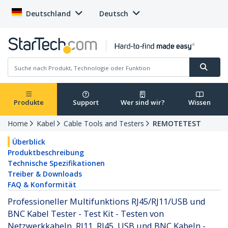
Deutschland
Deutsch
Produkte
Support
Wer sind wir?
Wissen
Home
Kabel
Cable Tools and Testers
REMOTETEST
Überblick
Produktbeschreibung
Technische Spezifikationen
Treiber & Downloads
FAQ & Konformität
Professioneller Multifunktions RJ45/RJ11/USB und
BNC Kabel Tester - Test Kit - Testen von
Netzwerkkabeln, RJ11, RJ45, USB und BNC Kabeln -