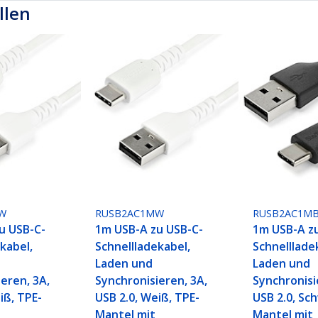
llen
W
RUSB2AC1MW
RUSB2AC1M
u USB-C-
1m USB-A zu USB-C-
1m USB-A z
kabel,
Schnellladekabel,
Schnelllade
Laden und
Laden und
eren, 3A,
Synchronisieren, 3A,
Synchronisi
iß, TPE-
USB 2.0, Weiß, TPE-
USB 2.0, Sc
Mantel mit
Mantel mit