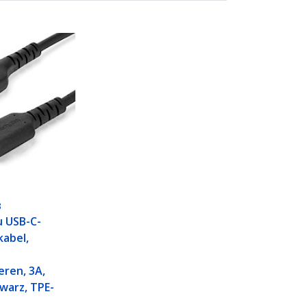
B
u USB-C-
kabel,
eren, 3A,
hwarz, TPE-