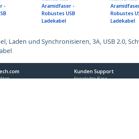
r -
Aramidfaser -
Aramidfaser
USB
Robustes USB
Robustes U
Ladekabel
Ladekabel
l, Laden und Synchronisieren, 3A, USB 2.0, Sc
abel
ech.com
Kunden Support
chten
Knowledge Base
t
Treiber & Downloads
ns
Support FAQs
nangebote
Support
ät und Konformität
Garantiebestimmungen
n:
+49 (69) 38 07 89 848