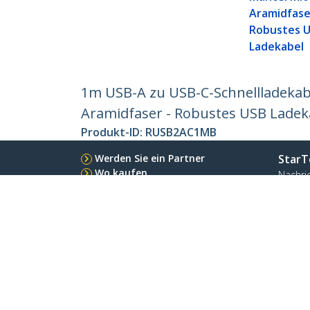
Aramidfase
Robustes 
Ladekabel
1m USB-A zu USB-C-Schnellladekabe
Aramidfaser - Robustes USB Ladek
Produkt-ID:
RUSB2AC1MB
Werden Sie ein Partner
StarT
Wo kaufen
Nachri
Kontak
Über u
Stelle
Qualit
Blog
StarTech.com Ltd.
Celsiusweg 16
Telefo