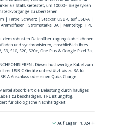
ärker als Stahl. Getestet, um 10000+ Biegezyklen
insteckvorgänge zu überstehen
m | Farbe: Schwarz | Stecker: USB-C auf USB-A |
: Aramidfaser | Stromstärke: 3A | Manteltyp: TPE
t dem robusten Datenübertragungskabel können
fladen und synchronisieren, einschließlich Ihres
, S9, S10, S20, S20+, One Plus & Google Pixel 3a,
HRONISIEREN : Dieses hochwertige Kabel zum
 Ihrer USB-C Geräte unterstützt bis zu 3A für
USB-A Anschluss oder einen Quick Charge
antel absorbiert die Belastung durch häufiges
abels zu beschädigen. TPE ist ungiftig,
ziert für ökologische Nachhaltigkeit
Auf Lager
1,024