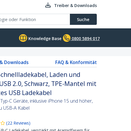
Treiber & Downloads
Suche
Knowledge Base
0800 5894 017
 & Downloads
FAQ & Konformität
chnellladekabel, Laden und
 USB 2.0, Schwarz, TPE-Mantel mit
tes USB Ladekabel
Typ-C Geräte, inklusive iPhone 15 und höher,
zu USB-A Kabel
(
22
Reviews
)
C Ladekabel, verstärkt mit Aramidfasern für