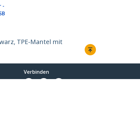
 -
SB
hwarz, TPE-Mantel mit
Verbinden