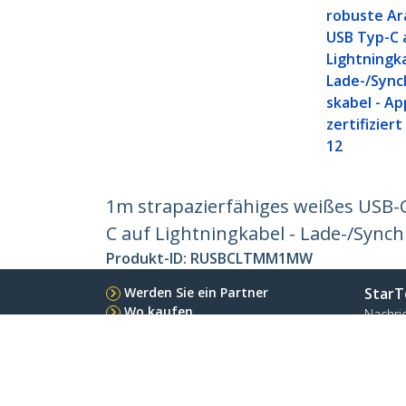
robuste Ar
USB Typ-C 
Lightningka
Lade-/Sync
skabel - Ap
zertifizier
12
1m strapazierfähiges weißes USB-C
C auf Lightningkabel - Lade-/Synchr
Produkt-ID:
RUSBCLTMM1MW
Werden Sie ein Partner
StarT
Wo kaufen
Nachri
Kontak
Über u
Stelle
Qualit