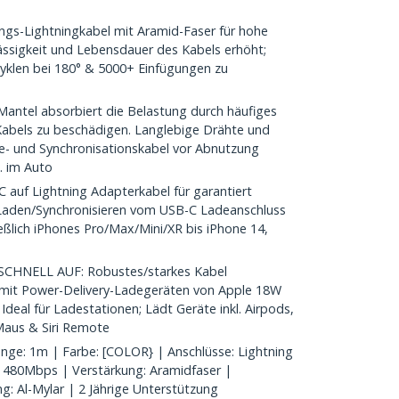
s-Lightningkabel mit Aramid-Faser für hohe
lässigkeit und Lebensdauer des Kabels erhöht;
yklen bei 180° & 5000+ Einfügungen zu
antel absorbiert die Belastung durch häufiges
Kabels zu beschädigen. Langlebige Drähte und
e- und Synchronisationskabel vor Abnutzung
. im Auto
auf Lightning Adapterkabel für garantiert
 Laden/Synchronisieren vom USB-C Ladeanschluss
ießlich iPhones Pro/Max/Mini/XR bis iPhone 14,
HNELL AUF: Robustes/starkes Kabel
n mit Power-Delivery-Ladegeräten von Apple 18W
deal für Ladestationen; Lädt Geräte inkl. Airpods,
aus & Siri Remote
e: 1m | Farbe: [COLOR} | Anschlüsse: Lightning
0 480Mbps | Verstärkung: Aramidfaser |
g: Al-Mylar | 2 Jährige Unterstützung