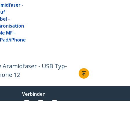
midfaser -
auf
bel -
ronisation
le MFi-
 iPad/iPhone
e Aramidfaser - USB Typ-
Phone 12
Verbinden