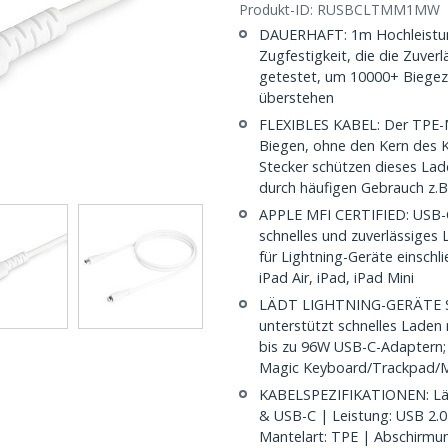
Produkt-ID:
RUSBCLTMM1MW
DAUERHAFT: 1m Hochleistung
Zugfestigkeit, die die Zuver
getestet, um 10000+ Biegez
überstehen
FLEXIBLES KABEL: Der TPE-M
Biegen, ohne den Kern des 
Stecker schützen dieses Lad
durch häufigen Gebrauch z.B
APPLE MFI CERTIFIED: USB-C 
schnelles und zuverlässiges
für Lightning-Geräte einschl
iPad Air, iPad, iPad Mini
LÄDT LIGHTNING-GERÄTE SC
unterstützt schnelles Lade
bis zu 96W USB-C-Adaptern; I
Magic Keyboard/Trackpad/M
KABELSPEZIFIKATIONEN: Läng
& USB-C | Leistung: USB 2.
Mantelart: TPE | Abschirmun