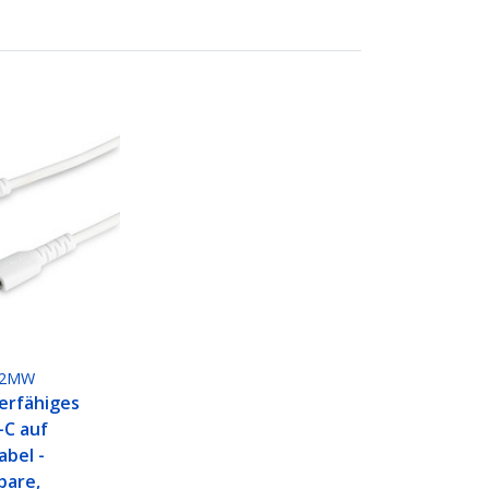
M2MW
erfähiges
-C auf
abel -
bare,