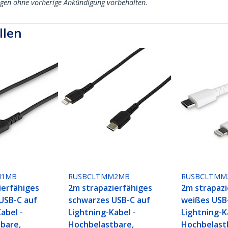
ngen ohne vorherige Ankündigung vorbehalten.
llen
M1MB
RUSBCLTMM2MB
RUSBCLTM
ierfähiges
2m strapazierfähiges
2m strapazi
USB-C auf
schwarzes USB-C auf
weißes USB
abel -
Lightning-Kabel -
Lightning-K
bare,
Hochbelastbare,
Hochbelast