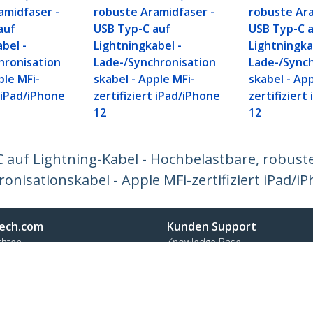
amidfaser -
robuste Aramidfaser -
robuste Ara
auf
USB Typ-C auf
USB Typ-C 
bel -
Lightningkabel -
Lightningka
hronisation
Lade-/Synchronisation
Lade-/Synch
ple MFi-
skabel - Apple MFi-
skabel - App
t iPad/iPhone
zertifiziert iPad/iPhone
zertifiziert
12
12
 auf Lightning-Kabel - Hochbelastbare, robust
onisationskabel - Apple MFi-zertifiziert iPad/i
ech.com
Kunden Support
chten
Knowledge Base
t
Treiber & Downloads
ns
Support FAQs
nangebote
Support
ät und Konformität
Garantiebestimmungen