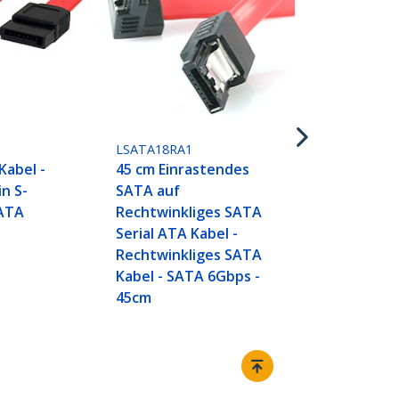
45 cm einra
SATA-Kabel
LSATA18RA1
Kabel -
45 cm Einrastendes
in S-
SATA auf
 ATA
Rechtwinkliges SATA
Serial ATA Kabel -
Rechtwinkliges SATA
Kabel - SATA 6Gbps -
45cm