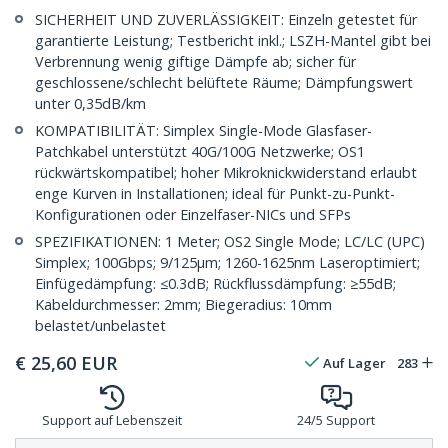
SICHERHEIT UND ZUVERLÄSSIGKEIT: Einzeln getestet für
garantierte Leistung; Testbericht inkl.; LSZH-Mantel gibt bei
Verbrennung wenig giftige Dämpfe ab; sicher für
geschlossene/schlecht belüftete Räume; Dämpfungswert
unter 0,35dB/km
KOMPATIBILITÄT: Simplex Single-Mode Glasfaser-
Patchkabel unterstützt 40G/100G Netzwerke; OS1
rückwärtskompatibel; hoher Mikroknickwiderstand erlaubt
enge Kurven in Installationen; ideal für Punkt-zu-Punkt-
Konfigurationen oder Einzelfaser-NICs und SFPs
SPEZIFIKATIONEN: 1 Meter; OS2 Single Mode; LC/LC (UPC)
Simplex; 100Gbps; 9/125µm; 1260-1625nm Laseroptimiert;
Einfügedämpfung: ≤0.3dB; Rückflussdämpfung: ≥55dB;
Kabeldurchmesser: 2mm; Biegeradius: 10mm
belastet/unbelastet
€
25,60
EUR
Auf Lager
283
Support auf Lebenszeit
24/5 Support