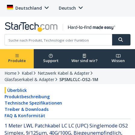
Deutschland
Deutsch
Produkte
Support
Wer sind wir?
Wissen
Home
Kabel
Netzwerk Kabel & Adapter
Glasfaserkabel & Adapter
SPSMLCLC-OS2-1M
Überblick
Produktbeschreibung
Technische Spezifikationen
Treiber & Downloads
FAQ & Konformität
1 Meter LWL Patchkabel LC LC (UPC) Singlemode OS2
Simplex, 9/125µm, 40G/100G, Biegeunempfindlich,