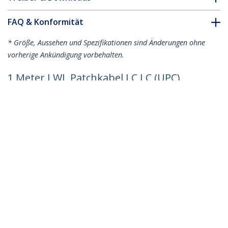
FAQ & Konformität
* Größe, Aussehen und Spezifikationen sind Änderungen ohne
vorherige Ankündigung vorbehalten.
1 Meter LWL Patchkabel LC LC (UPC)
Singlemode OS2 Simplex, 9/125µm,
40G/100G, Biegeunempfindlich, Geringe
Einfügedämpfung, LSZH Glasfaserkabel
Produkt-ID:
SPSMLCLC-OS2-1M
Werden Sie ein Partner
Wo kaufen
StarTech.com
Nachrichten
Kontakt
Über uns