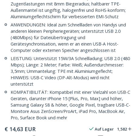
Zugentlastungen mit 8mm Biegeradius; haltbarer TPE-
Außenmantel ist ungiftig, halogenfrei und RoHS-konform;
Aluminiumgeflechtschirm für verbesserten EMI-Schutz
ANWENDUNGEN: Ideal zum Schnellladen von Handys und
anderen kleinen Peripheriegeräten; unterstützt USB 2.0
(480Mbps) für Dateiübertragung und
Gerätesynchronisation, wenn er an einen USB-A Host-
Computer oder externen Speicher angeschlossen ist
LEISTUNG: Unterstützt 15W/3A Schnellladung; USB 2.0 (480
Mbps); Länge: 2 Meter; Farbe: Weiß; Außendurchmesser:
3,5mm; Ummantelung: TPE mit Aluminiumgeflecht;
HINWEIS: USB-C Video (DP-Alt-Modus) wird nicht
unterstützt
KOMPATIBILITÄT: Kompatibel mit einer Vielzahl von USB-C
Geräten, darunter iPhone 15 [Plus, Pro, Max] und höher,
Samsung Galaxy S8 & höher, Google Pixel, tragbare USB-C-
Monitore Asus ZenScreen/ProArt, iPad Pro, MacBook Air,
Pro, Surface Book und mehr
€
14,63
EUR
Auf Lager
1,582