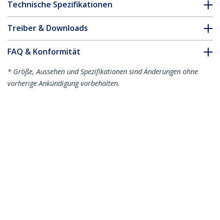
Technische Spezifikationen
Treiber & Downloads
FAQ & Konformität
* Größe, Aussehen und Spezifikationen sind Änderungen ohne
vorherige Ankündigung vorbehalten.
2m USB-A zu USB-C Ladekabel, Laden
und Synchronisieren, 3A, USB 2.0, TPE-
Mantel, Weiß - USB Ladekabel
Produkt-ID:
USB2AC2MNCWHE
Werden Sie ein Partner
Wo kaufen
StarTech.com
Nachrichten
Kontakt