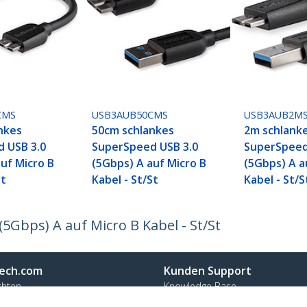
CMS
USB3AUB50CMS
USB3AUB2M
nkes
50cm schlankes
2m schlank
 USB 3.0
SuperSpeed USB 3.0
SuperSpeed
uf Micro B
(5Gbps) A auf Micro B
(5Gbps) A a
St
Kabel - St/St
Kabel - St/S
5Gbps) A auf Micro B Kabel - St/St
ech.com
Kunden Support
chten
Knowledge Base
t
Treiber & Downloads