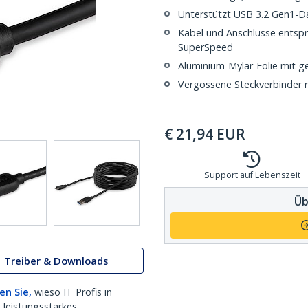
Unterstützt USB 3.2 Gen1-Da
Kabel und Anschlüsse entspr
SuperSpeed
Aluminium-Mylar-Folie mit g
Vergossene Steckverbinder 
€
21,94
EUR
Support auf Lebenszeit
Üb
Treiber & Downloads
en Sie,
wieso IT Profis in
 leistungsstarkes