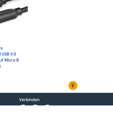
S
es
 USB 3.0
uf Micro B
t
Verbinden