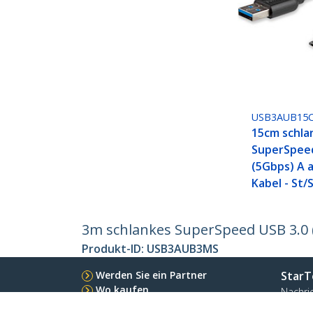
USB3AUB15
15cm schla
SuperSpeed
(5Gbps) A a
Kabel - St/
3m schlankes SuperSpeed USB 3.0 (
Produkt-ID:
USB3AUB3MS
Werden Sie ein Partner
StarT
Wo kaufen
Nachri
Kontak