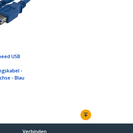
peed USB
gskabel -
chse - Blau
Verbinden