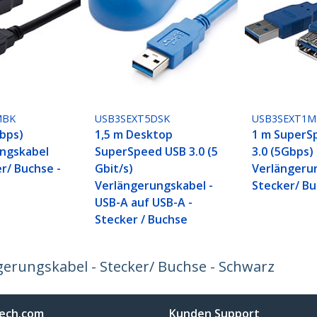
MBK
USB3SEXT5DSK
USB3SEXT1M
Gbps)
1,5 m Desktop
1 m SuperS
ngskabel
SuperSpeed USB 3.0 (5
3.0 (5Gbps)
r/ Buchse -
Gbit/s)
Verlängerun
Verlängerungskabel -
Stecker/ Bu
USB-A auf USB-A -
Stecker / Buchse
gerungskabel - Stecker/ Buchse - Schwarz
ech.com
Kunden Support